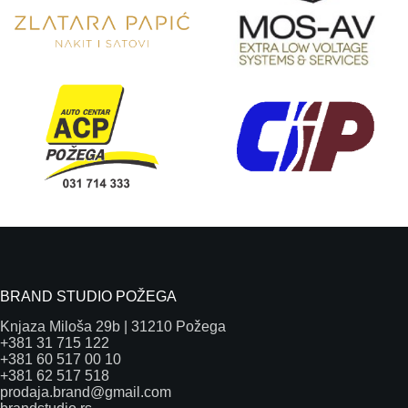
BRAND STUDIO POŽEGA
Knjaza Miloša 29b | 31210 Požega
+381 31 715 122
+381 60 517 00 10
+381 62 517 518
prodaja.brand@gmail.com