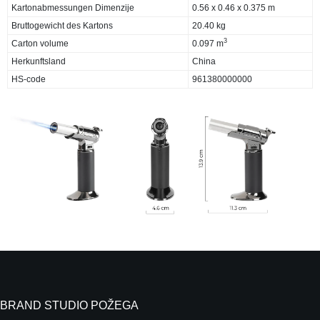
Kartonabmessungen Dimenzije
0.56 x 0.46 x 0.375 m
Bruttogewicht des Kartons
20.40 kg
3
Carton volume
0.097 m
Herkunftsland
China
HS-code
961380000000
BRAND STUDIO POŽEGA