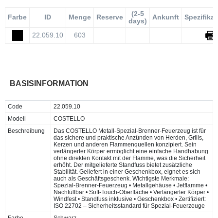
(2-5
Farbe
ID
Menge
Reserve
Ankunft
Spezifika
days)
22.059.10
603
BASISINFORMATION
Code
22.059.10
Modell
COSTELLO
Beschreibung
Das COSTELLO Metall-Spezial-Brenner-Feuerzeug ist für
das sichere und praktische Anzünden von Herden, Grills,
Kerzen und anderen Flammenquellen konzipiert. Sein
verlängerter Körper ermöglicht eine einfache Handhabung
ohne direkten Kontakt mit der Flamme, was die Sicherheit
erhöht. Der mitgelieferte Standfuss bietet zusätzliche
Stabilität. Geliefert in einer Geschenkbox, eignet es sich
auch als Geschäftsgeschenk. Wichtigste Merkmale:
Spezial-Brenner-Feuerzeug • Metallgehäuse • Jetflamme •
Nachfüllbar • Soft-Touch-Oberfläche • Verlängerter Körper •
Windfest • Standfuss inklusive • Geschenkbox • Zertifiziert:
ISO 22702 – Sicherheitsstandard für Spezial-Feuerzeuge
Farbe
Schwarz