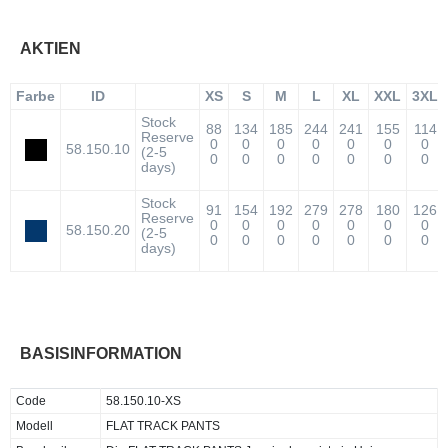
AKTIEN
Farbe
ID
XS
S
M
L
XL
XXL
3XL
Stock
88
134
185
244
241
155
114
Reserve
0
0
0
0
0
0
0
58.150.10
(2-5
0
0
0
0
0
0
0
days)
Stock
91
154
192
279
278
180
126
Reserve
0
0
0
0
0
0
0
58.150.20
(2-5
0
0
0
0
0
0
0
days)
BASISINFORMATION
Code
58.150.10-XS
Modell
FLAT TRACK PANTS