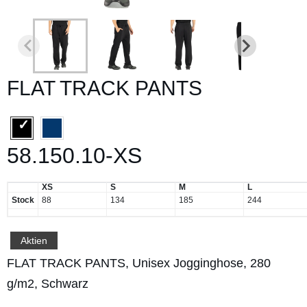
FLAT TRACK PANTS
58.150.10-XS
XS
S
M
L
Stock
88
134
185
244
Aktien
FLAT TRACK PANTS, Unisex Jogginghose, 280
g/m2, Schwarz