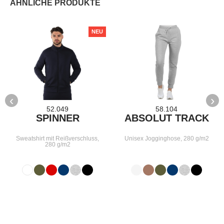
ÄHNLICHE PRODUKTE
NEU
‹
›
52.049
58.104
SPINNER
ABSOLUT TRACK
Sweatshirt mit Reißverschluss,
Unisex Jogginghose, 280 g/m2
280 g/m2