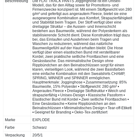
Beschreibung
Die FLAT TRACK PANTS Jogginghose ist ein Unisex-
Modell, das für den Alltag sowie für Promotions- und
Firmenzwecke konzipiert ist. Mit einem Stoffgewicht von 280
g/m² und gefertigt aus angerautem Fleece, bietet sie eine
ausgewogene Kombination aus Komfort, Strapazierfähigkeit
und Stabilität beim Tragen. Der Stoff verfügt über eine
dreilagige Struktur – die Aussen- und Innenschicht
bestehen aus Baumwolle, während der Polyesterkern als
stabilisierende Schicht dient. Diese Konstruktion trägt dazu
bei, das Einlaufen und Ausdehnen beim Tragen und
Waschen zu reduzieren, während das natürliche
Baumwollgefühl auf der Haut erhalten bleibt. Die Hose
verfügt über einen elastischen Bund mit verstellbarer
Kordel, zwei praktische seitliche Fronttaschen und eine
Gesässtasche. Das minimalistische Design ohne
Rippbündchen an den Beinabschlüssen sorgt für einen
klaren, vielseitigen Look, während die zwei Basisfarben
eine einfache Kombination mit den Sweatshirts CHAMP,
SPRING, WINNER und SPINNER ermöglichen.
Hauptmerkmale: Jogginghose • Zusammensetzung: 85%
Baumwolle, 15% Polyester • Stoffgewicht: 280 g/m² •
Angerautes Fleece • Dreilagige Stoffstruktur • Weich und
strapazierfähig • Unisex-Design • Klassische Passform •
Elastischer Bund mit Kordel • Zwei seitliche Fronttaschen •
Eine Gesässtasche • Keine Rippbündchen an den
Beinabschlüssen • Minimalistisches Design • Tear-off-Etikett
• Geeignet für Branding • Oeko-Tex-zertifiziert
Marke
EXPLODE
Farbe
Schwarz
Verpackung
20/5/1