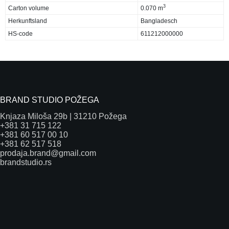
3
Carton volume
0.070 m
Herkunftsland
Bangladesch
HS-code
611212000000
BRAND STUDIO POŽEGA
Knjaza Miloša 29b | 31210 Požega
+381 31 715 122
+381 60 517 00 10
+381 62 517 518
prodaja.brand@gmail.com
brandstudio.rs