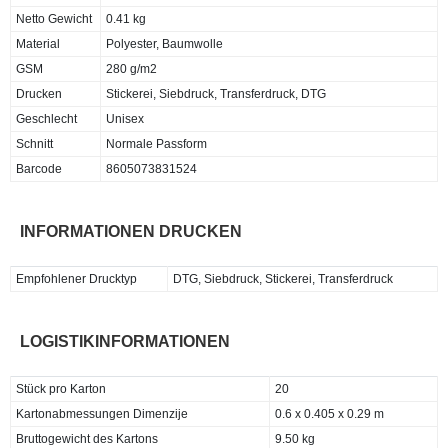
Netto Gewicht
0.41 kg
Material
Polyester, Baumwolle
GSM
280 g/m2
Drucken
Stickerei, Siebdruck, Transferdruck, DTG
Geschlecht
Unisex
Schnitt
Normale Passform
Barcode
8605073831524
INFORMATIONEN DRUCKEN
Empfohlener Drucktyp
DTG, Siebdruck, Stickerei, Transferdruck
LOGISTIKINFORMATIONEN
Stück pro Karton
20
Kartonabmessungen Dimenzije
0.6 x 0.405 x 0.29 m
Bruttogewicht des Kartons
9.50 kg