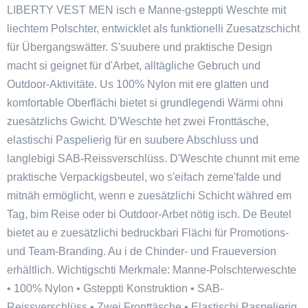
LIBERTY VEST MEN isch e Manne-gsteppti Weschte mit
liechtem Polschter, entwicklet als funktionelli Zuesatzschicht
für Übergangswätter. S'suubere und praktische Design
macht si geignet für d'Arbet, alltägliche Gebruch und
Outdoor-Aktivitäte. Us 100% Nylon mit ere glatten und
komfortable Oberflächi bietet si grundlegendi Wärmi ohni
zuesätzlichs Gwicht. D'Weschte het zwei Fronttäsche,
elastischi Paspelierig für en suubere Abschluss und
langlebigi SAB-Reissverschlüss. D'Weschte chunnt mit eme
praktische Verpackigsbeutel, wo s'eifach zeme'falde und
mitnäh ermöglicht, wenn e zuesätzlichi Schicht währed em
Tag, bim Reise oder bi Outdoor-Arbet nötig isch. De Beutel
bietet au e zuesätzlichi bedruckbari Flächi für Promotions-
und Team-Branding. Au i de Chinder- und Fraueversion
erhältlich. Wichtigschti Merkmale: Manne-Polschterweschte
• 100% Nylon • Gsteppti Konstruktion • SAB-
Reissverschlüss • Zwei Fronttäsche • Elastischi Paspelierig