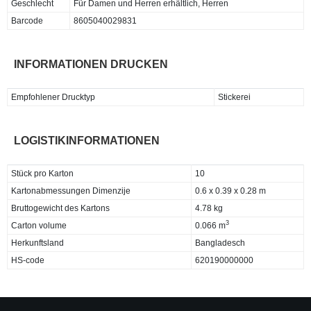
Geschlecht
Für Damen und Herren erhältlich, Herren
Barcode
8605040029831
INFORMATIONEN DRUCKEN
Empfohlener Drucktyp
Stickerei
LOGISTIKINFORMATIONEN
Stück pro Karton
10
Kartonabmessungen Dimenzije
0.6 x 0.39 x 0.28 m
Bruttogewicht des Kartons
4.78 kg
3
Carton volume
0.066 m
Herkunftsland
Bangladesch
HS-code
620190000000