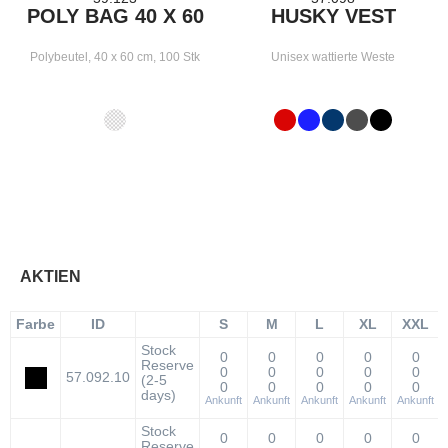
POLY BAG 40 X 60
HUSKY VEST
Polybeutel, 40 x 60 cm, 100 Stk
Unisex wattierte Weste
AKTIEN
Farbe
ID
S
M
L
XL
XXL
Stock
0
0
0
0
0
Reserve
0
0
0
0
0
57.092.10
(2-5
0
0
0
0
0
days)
Ankunft
Ankunft
Ankunft
Ankunft
Ankunft
Stock
0
0
0
0
0
Reserve