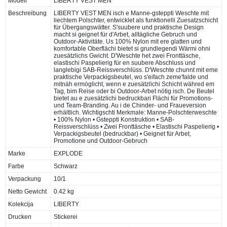
Modell
LIBERTY VEST MEN
Beschreibung
LIBERTY VEST MEN isch e Manne-gsteppti Weschte mit
liechtem Polschter, entwicklet als funktionelli Zuesatzschicht
für Übergangswätter. S'suubere und praktische Design
macht si geignet für d'Arbet, alltägliche Gebruch und
Outdoor-Aktivitäte. Us 100% Nylon mit ere glatten und
komfortable Oberflächi bietet si grundlegendi Wärmi ohni
zuesätzlichs Gwicht. D'Weschte het zwei Fronttäsche,
elastischi Paspelierig für en suubere Abschluss und
langlebigi SAB-Reissverschlüss. D'Weschte chunnt mit eme
praktische Verpackigsbeutel, wo s'eifach zeme'falde und
mitnäh ermöglicht, wenn e zuesätzlichi Schicht währed em
Tag, bim Reise oder bi Outdoor-Arbet nötig isch. De Beutel
bietet au e zuesätzlichi bedruckbari Flächi für Promotions-
und Team-Branding. Au i de Chinder- und Fraueversion
erhältlich. Wichtigschti Merkmale: Manne-Polschterweschte
• 100% Nylon • Gsteppti Konstruktion • SAB-
Reissverschlüss • Zwei Fronttäsche • Elastischi Paspelierig •
Verpackigsbeutel (bedruckbar) • Geignet für Arbet,
Promotione und Outdoor-Gebruch
Marke
EXPLODE
Farbe
Schwarz
Verpackung
10/1
Netto Gewicht
0.42 kg
Kolekcija
LIBERTY
Drucken
Stickerei