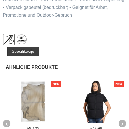
• Verpackigsbeutel (bedruckbar) • Geignet für Arbet,
Promotione und Outdoor-Gebruch
Specifikacije
ÄHNLICHE PRODUKTE
NEU
NEU
‹
›
59.123
57.098