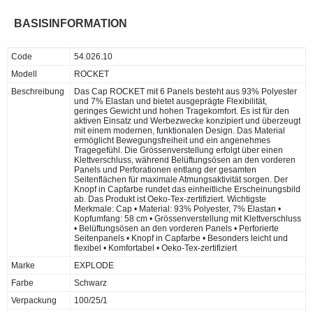
BASISINFORMATION
Code
54.026.10
Modell
ROCKET
Beschreibung
Das Cap ROCKET mit 6 Panels besteht aus 93% Polyester
und 7% Elastan und bietet ausgeprägte Flexibilität,
geringes Gewicht und hohen Tragekomfort. Es ist für den
aktiven Einsatz und Werbezwecke konzipiert und überzeugt
mit einem modernen, funktionalen Design. Das Material
ermöglicht Bewegungsfreiheit und ein angenehmes
Tragegefühl. Die Grössenverstellung erfolgt über einen
Klettverschluss, während Belüftungsösen an den vorderen
Panels und Perforationen entlang der gesamten
Seitenflächen für maximale Atmungsaktivität sorgen. Der
Knopf in Capfarbe rundet das einheitliche Erscheinungsbild
ab. Das Produkt ist Oeko-Tex-zertifiziert. Wichtigste
Merkmale: Cap • Material: 93% Polyester, 7% Elastan •
Kopfumfang: 58 cm • Grössenverstellung mit Klettverschluss
• Belüftungsösen an den vorderen Panels • Perforierte
Seitenpanels • Knopf in Capfarbe • Besonders leicht und
flexibel • Komfortabel • Oeko-Tex-zertifiziert
Marke
EXPLODE
Farbe
Schwarz
Verpackung
100/25/1