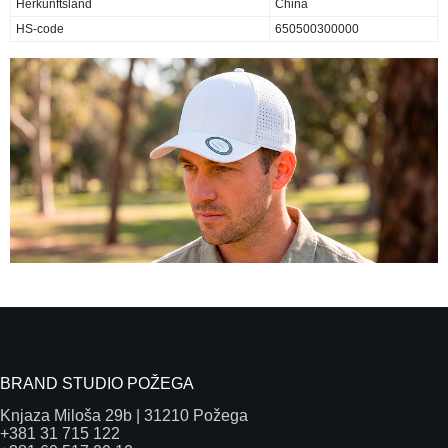
Herkunftsland
China
HS-code
650500300000
BRAND STUDIO POŽEGA
Knjaza Miloša 29b | 31210 Požega
+381 31 715 122