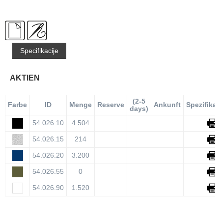
Specifikacije
AKTIEN
(2-5
Farbe
ID
Menge
Reserve
Ankunft
Spezifika
days)
54.026.10
4.504
54.026.15
214
54.026.20
3.200
54.026.55
0
54.026.90
1.520