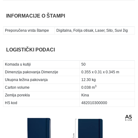
INFORMACIJE O ŠTAMPI
Preporučena vrsta štampe
Digitalna, Folija otisak, Laser, Sito, Suvi žig
LOGISTIČKI PODACI
Komada u kutiji
50
Dimenzija pakovanja Dimenzije
0.355 x 0.31 x 0.345 m
Ukupna težina pakovanja
12.30 kg
3
Carton volume
0.038 m
Zemlja porekla
Kina
HS kod
482010300000