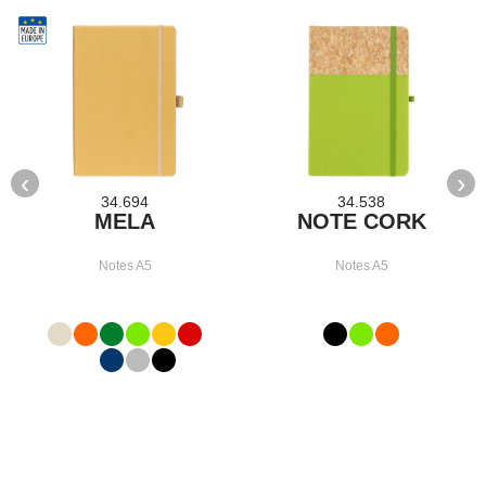
‹
›
34.694
34.538
MELA
NOTE CORK
Notes A5
Notes A5