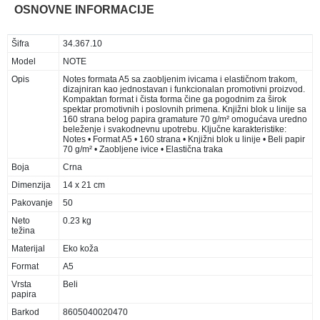
OSNOVNE INFORMACIJE
Šifra
34.367.10
Model
NOTE
Opis
Notes formata A5 sa zaobljenim ivicama i elastičnom trakom,
dizajniran kao jednostavan i funkcionalan promotivni proizvod.
Kompaktan format i čista forma čine ga pogodnim za širok
spektar promotivnih i poslovnih primena. Knjižni blok u linije sa
160 strana belog papira gramature 70 g/m² omogućava uredno
beleženje i svakodnevnu upotrebu. Ključne karakteristike:
Notes • Format A5 • 160 strana • Knjižni blok u linije • Beli papir
70 g/m² • Zaobljene ivice • Elastična traka
Boja
Crna
Dimenzija
14 x 21 cm
Pakovanje
50
Neto
0.23 kg
težina
Materijal
Eko koža
Format
A5
Vrsta
Beli
papira
Barkod
8605040020470