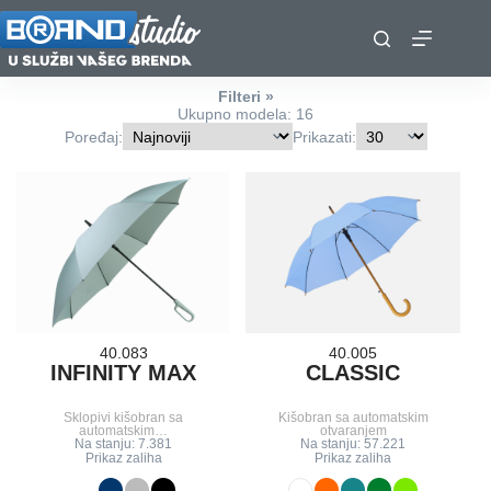
Skip
to
content
Filteri
Ukupno modela: 16
Poređaj:
Prikazati:
40.083
40.005
INFINITY MAX
CLASSIC
Sklopivi kišobran sa
Kišobran sa automatskim
automatskim…
otvaranjem
Na stanju: 7.381
Na stanju: 57.221
Prikaz zaliha
Prikaz zaliha