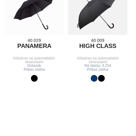
40.029
40.009
PANAMERA
HIGH CLASS
Kišobran sa automatskim
Kišobran sa automatskim
otvaranjem
otvaranjem
Dolazak
Na stanju: 4.254
Prikaz zaliha
Prikaz zaliha