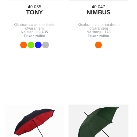
40.055
40.047
TONY
NIMBUS
Kišobran sa automatskim
Kišobran sa automatskim
otvaranjem
otvaranjem
Na stanju: 9.435
Na stanju: 178
Prikaz zaliha
Prikaz zaliha