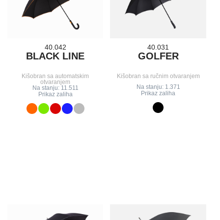
40.042
40.031
BLACK LINE
GOLFER
Kišobran sa automatskim
Kišobran sa ručnim otvaranjem
otvaranjem
Na stanju: 1.371
Na stanju: 11.511
Prikaz zaliha
Prikaz zaliha