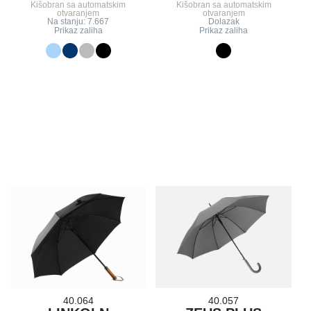
Kišobran sa automatskim
Kišobran sa automatskim
otvaranjem
otvaranjem
Na stanju: 7.667
Dolazak
Prikaz zaliha
Prikaz zaliha
40.064
40.057