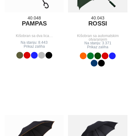
40.048
40.043
PAMPAS
ROSSI
Kišobran sa dva lica…
Kišobran sa automatskim
otvaranjem
Na stanju: 8.443
Na stanju: 3.371
Prikaz zaliha
Prikaz zaliha