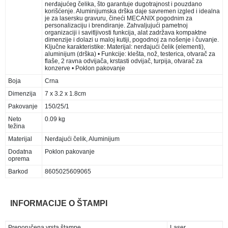
nerđajućeg čelika, što garantuje dugotrajnost i pouzdano
korišćenje. Aluminijumska drška daje savremen izgled i idealna
je za lasersku gravuru, čineći MECANIX pogodnim za
personalizaciju i brendiranje. Zahvaljujući pametnoj
organizaciji i savitljivosti funkcija, alat zadržava kompaktne
dimenzije i dolazi u maloj kutiji, pogodnoj za nošenje i čuvanje.
Ključne karakteristike: Materijal: nerđajući čelik (elementi),
aluminijum (drška) • Funkcije: klešta, nož, testerica, otvarač za
flaše, 2 ravna odvijača, krstasti odvijač, turpija, otvarač za
konzerve • Poklon pakovanje
Boja
Crna
Dimenzija
7 x 3.2 x 1.8cm
Pakovanje
150/25/1
Neto
0.09 kg
težina
Materijal
Nerđajući čelik, Aluminijum
Dodatna
Poklon pakovanje
oprema
Barkod
8605025609065
INFORMACIJE O ŠTAMPI
Preporučena vrsta štampe
Laser