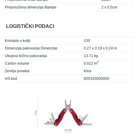
Preporučena dimenzija štampe
2 x 0.5cm
LOGISTIČKI PODACI
Komada u kutiji
150
Dimenzija pakovanja Dimenzije
0.27 x 0.19 x 0.24 m
Ukupna težina pakovanja
13.71 kg
3
Carton volume
0.012 m
Zemlja porekla
Kina
HS kod
820320000000