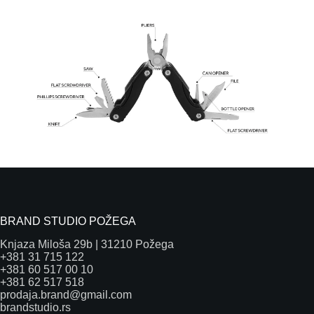
BRAND STUDIO POŽEGA
Knjaza Miloša 29b | 31210 Požega
+381 31 715 122
+381 60 517 00 10
+381 62 517 518
prodaja.brand@gmail.com
brandstudio.rs