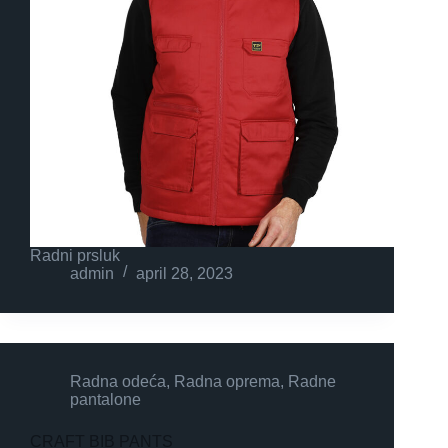
Radni prsluk
admin
april 28, 2023
Radna odeća
,
Radna oprema
,
Radne
pantalone
CRAFT BIB PANTS