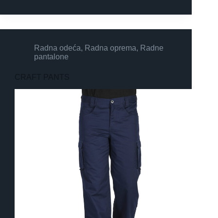
Radna odeća
,
Radna oprema
,
Radne
pantalone
CRAFT PANTS