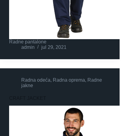
Radne pantalone
admin
jul 29, 2021
Radna odeća
,
Radna oprema
,
Radne
jakne
CRAFT JACKET