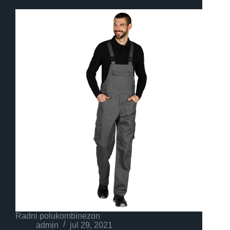
Radni polukombinezon
admin
jul 29, 2021