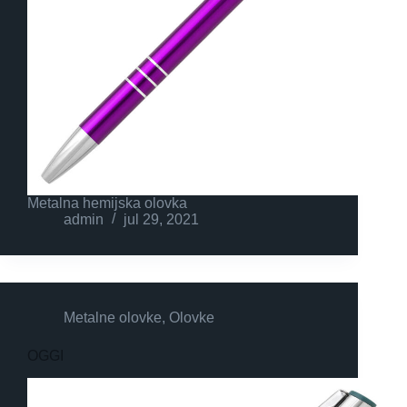
Metalna hemijska olovka
admin
jul 29, 2021
Metalne olovke
,
Olovke
OGGI