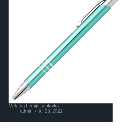
Metalna hemijska olovka
admin
jul 29, 2021