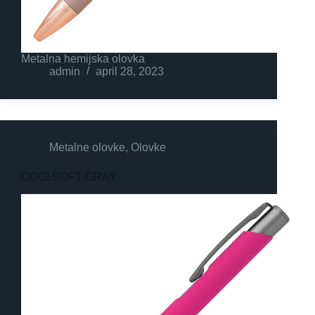
Metalna hemijska olovka
admin
april 28, 2023
Metalne olovke
,
Olovke
OGGI SOFT GRAY