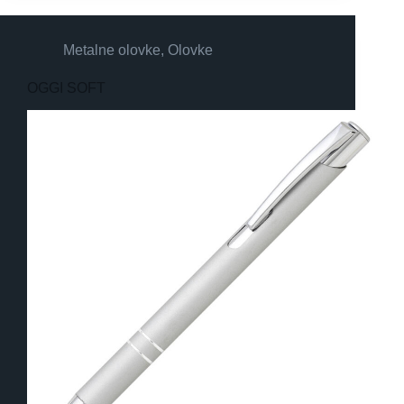
Metalne olovke
,
Olovke
OGGI SOFT