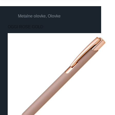
Metalne olovke
,
Olovke
OGGI ROSE GOLD