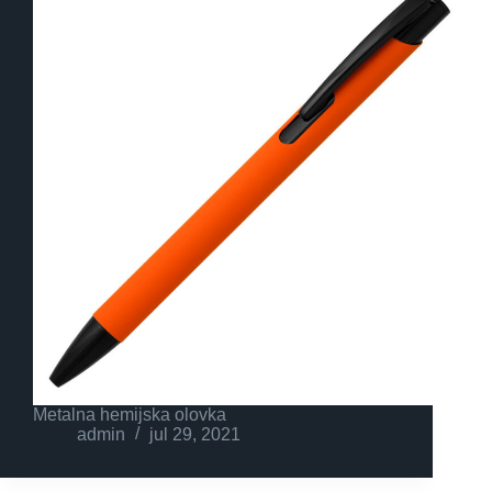
Metalna hemijska olovka
admin
jul 29, 2021