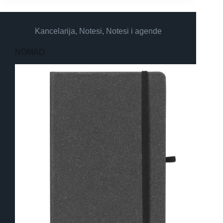
Kancelarija
,
Notesi
,
Notesi i agende
NOMAD