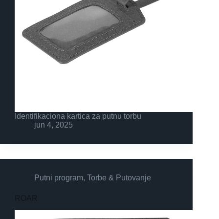
Identifikaciona kartica za putnu torbu
jun 4, 2025
Putni program
,
Torbe & Putovanje
ROAR