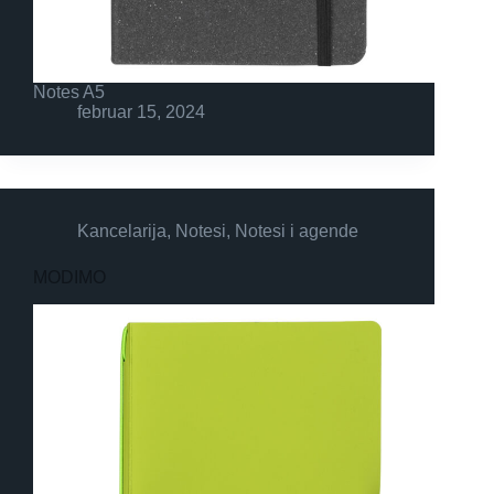
Notes A5
februar 15, 2024
Kancelarija
,
Notesi
,
Notesi i agende
MODIMO