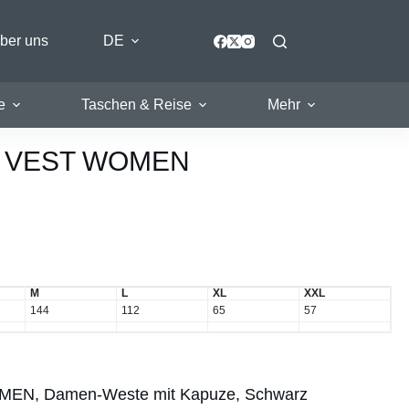
ber uns
DE
e
Taschen & Reise
Mehr
D VEST WOMEN
M
L
XL
XXL
144
112
65
57
N, Damen-Weste mit Kapuze, Schwarz