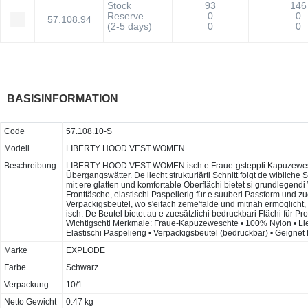
Stock
93
146
Reserve
0
0
57.108.94
(2-5 days)
0
0
BASISINFORMATION
Code
57.108.10-S
Modell
LIBERTY HOOD VEST WOMEN
Beschreibung
LIBERTY HOOD VEST WOMEN isch e Fraue-gsteppti Kapuzeweschte m
Übergangswätter. De liecht strukturiärti Schnitt folgt de wiblic
mit ere glatten und komfortable Oberflächi bietet si grundlegen
Fronttäsche, elastischi Paspelierig für e suuberi Passform und 
Verpackigsbeutel, wo s'eifach zeme'falde und mitnäh ermöglicht,
isch. De Beutel bietet au e zuesätzlichi bedruckbari Flächi für 
Wichtigschti Merkmale: Fraue-Kapuzeweschte • 100% Nylon • Liec
Elastischi Paspelierig • Verpackigsbeutel (bedruckbar) • Geignet
Marke
EXPLODE
Farbe
Schwarz
Verpackung
10/1
Netto Gewicht
0.47 kg