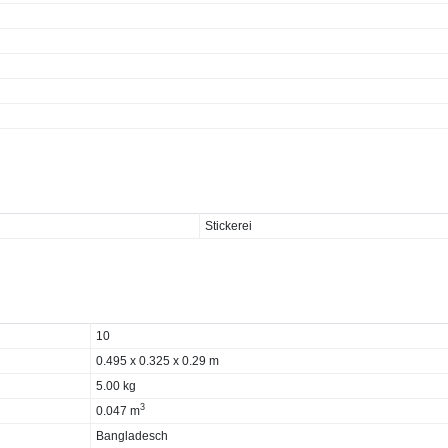
Stickerei
10
0.495 x 0.325 x 0.29 m
5.00 kg
3
0.047 m
Bangladesch