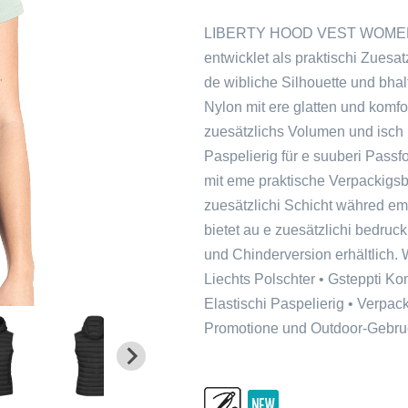
LIBERTY HOOD VEST WOMEN isc
entwicklet als praktischi Zuesatz
de wibliche Silhouette und bha
Nylon mit ere glatten und komfo
zuesätzlichs Volumen und isch 
Paspelierig für e suuberi Pass
mit eme praktische Verpackigsb
zuesätzlichi Schicht währed em 
bietet au e zuesätzlichi bedruc
und Chinderversion erhältlich.
Liechts Polschter • Gsteppti Ko
Elastischi Paspelierig • Verpack
Promotione und Outdoor-Gebru