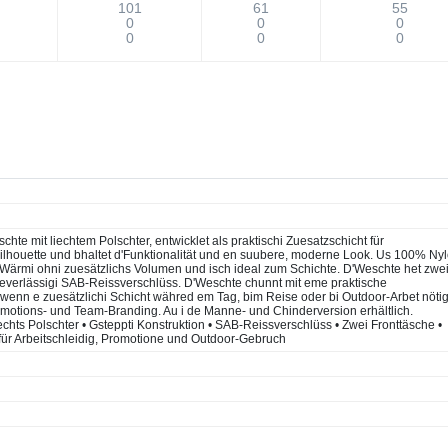
101
61
55
0
0
0
0
0
0
it liechtem Polschter, entwicklet als praktischi Zuesatzschicht für
he Silhouette und bhaltet d'Funktionalität und en suubere, moderne Look. Us 100% Ny
di Wärmi ohni zuesätzlichs Volumen und isch ideal zum Schichte. D'Weschte het zwe
zueverlässigi SAB-Reissverschlüss. D'Weschte chunnt mit eme praktische
 wenn e zuesätzlichi Schicht währed em Tag, bim Reise oder bi Outdoor-Arbet nöti
Promotions- und Team-Branding. Au i de Manne- und Chinderversion erhältlich.
hts Polschter • Gsteppti Konstruktion • SAB-Reissverschlüss • Zwei Fronttäsche •
 für Arbeitschleidig, Promotione und Outdoor-Gebruch