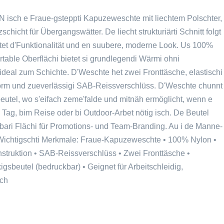
h e Fraue-gsteppti Kapuzeweschte mit liechtem Polschter,
schicht für Übergangswätter. De liecht strukturiärti Schnitt folgt
ltet d'Funktionalität und en suubere, moderne Look. Us 100%
rtable Oberflächi bietet si grundlegendi Wärmi ohni
ideal zum Schichte. D'Weschte het zwei Fronttäsche, elastischi
form und zueverlässigi SAB-Reissverschlüss. D'Weschte chunnt
eutel, wo s'eifach zeme'falde und mitnäh ermöglicht, wenn e
Tag, bim Reise oder bi Outdoor-Arbet nötig isch. De Beutel
kbari Flächi für Promotions- und Team-Branding. Au i de Manne-
 Wichtigschti Merkmale: Fraue-Kapuzeweschte • 100% Nylon •
nstruktion • SAB-Reissverschlüss • Zwei Fronttäsche •
igsbeutel (bedruckbar) • Geignet für Arbeitschleidig,
ch