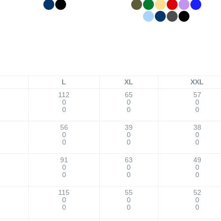
L
XL
XXL
112
65
57
0
0
0
0
0
0
56
39
38
0
0
0
0
0
0
91
63
49
0
0
0
0
0
0
115
55
52
0
0
0
0
0
0