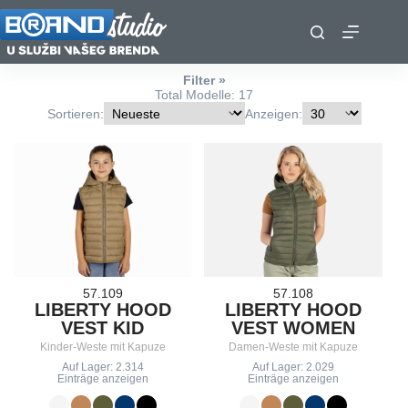
Zum
Inhalt
springen
Filter
Total Modelle: 17
Sortieren:
Anzeigen:
57.109
57.108
LIBERTY HOOD
LIBERTY HOOD
VEST KID
VEST WOMEN
Kinder-Weste mit Kapuze
Damen-Weste mit Kapuze
Auf Lager: 2.314
Auf Lager: 2.029
Einträge anzeigen
Einträge anzeigen